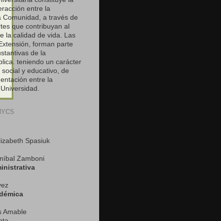
eracción entre la
a Comunidad, a través de
tes que contribuyan al
 la calidad de vida. Las
Extensión, forman parte
ustantivas de la
lica. teniendo un carácter
social y educativo, de
entación entre la
 Universidad.
HYCS
lizabeth Spasiuk
níbal Zamboni
inistrativa
vez
adémica
és Amable
nta