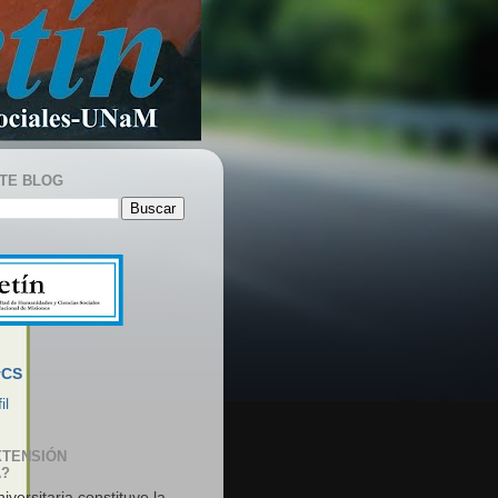
TE BLOG
yCS
il
XTENSIÓN
A?
iversitaria constituye la