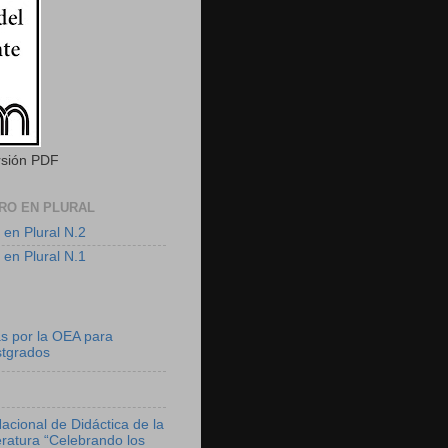
rsión PDF
RO EN PLURAL
 en Plural N.2
 en Plural N.1
s por la OEA para
stgrados
acional de Didáctica de la
eratura “Celebrando los