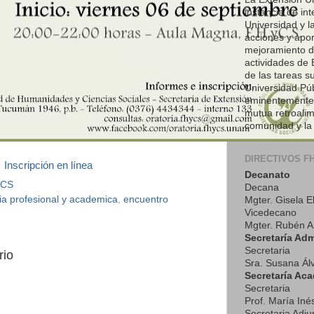
instancia de int
Universidad y l
acciones y apor
mejoramiento de
actividades de 
de las tareas s
Universidad Púb
eminentemente 
mutua retroalim
comunidad y la
DIRECTIVOS F
Inscripción en línea
Decanato
yCS
Decana
ia profesional y academica
,
encuentro
Mgter. Gisela E
Vicedecano
Mgter. Rubén A
Secretaría Adm
Secretaria
rio
Sra. Susana Ál
Secretaría Ac
Secretaria
Prof. María In
Secretaria Adju