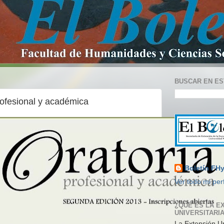
BUSCAR EN ES
rofesional y académica
Boletín FH
Ver todo mi perf
¿QUÉ ES LA E
UNIVERSITARI
La Extensión Un