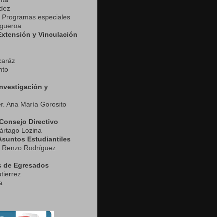
ndez
 Programas especiales
igueroa
Extensión y Vinculación
caráz
nto
Investigación
y
r. Ana María Gorosito
 Consejo Directivo
ártago Lozina
Asuntos Estudiantiles
f. Renzo Rodríguez
s de Egresados
tierrez
a