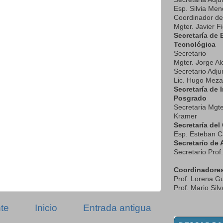
Esp. Silvia Me
Coordinador de
Mgter. Javier F
Secretaría de 
Tecnológica
Secretario
Mgter. Jorge Al
Secretario Adju
Lic. Hugo Meza
Secretaría de 
Posgrado
Secretaria Mgte
Kramer
Secretaría del
Esp. Esteban C
Secretarío de 
Secretario Pro
Coordinadore
Prof. Lorena Gu
Prof. Mario Silv
te
Inicio
Entrada antigua